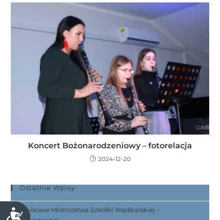
Koncert Bożonarodzeniowy – fotorelacja
2024-12-20
Ostatnie Wpisy
Spławikowe Mistrzostwa Szkółki Wędkarskiej –
D