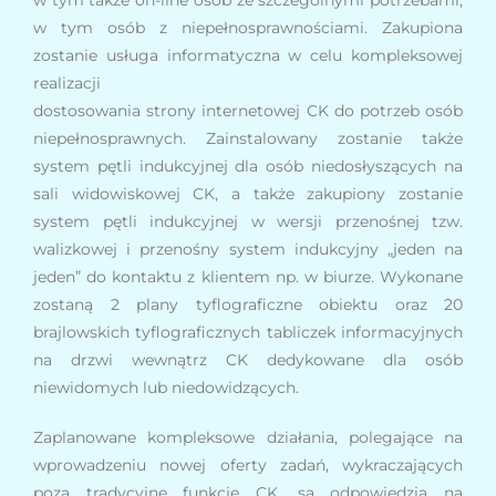
w tym także on-line osób ze szczególnymi potrzebami,
w tym osób z niepełnosprawnościami. Zakupiona
zostanie usługa informatyczna w celu kompleksowej
realizacji
dostosowania strony internetowej CK do potrzeb osób
niepełnosprawnych. Zainstalowany zostanie także
system pętli indukcyjnej dla osób niedosłyszących na
sali widowiskowej CK, a także zakupiony zostanie
system pętli indukcyjnej w wersji przenośnej tzw.
walizkowej i przenośny system indukcyjny „jeden na
jeden” do kontaktu z klientem np. w biurze. Wykonane
zostaną 2 plany tyflograficzne obiektu oraz 20
brajlowskich tyflograficznych tabliczek informacyjnych
na drzwi wewnątrz CK dedykowane dla osób
niewidomych lub niedowidzących.
Zaplanowane kompleksowe działania, polegające na
wprowadzeniu nowej oferty zadań, wykraczających
poza tradycyjne funkcje CK, są odpowiedzią na