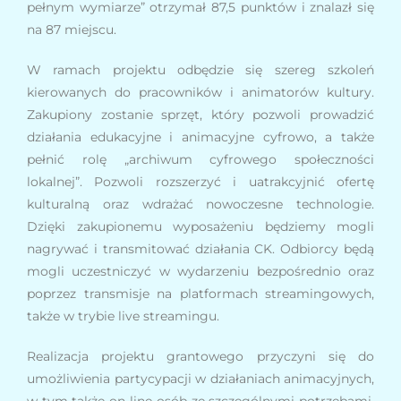
pełnym wymiarze” otrzymał 87,5 punktów i znalazł się
e
na 87 miejscu.
m
u
W ramach projektu odbędzie się szereg szkoleń
ł
kierowanych do pracowników i animatorów kultury.
a
Zakupiony zostanie sprzęt, który pozwoli prowadzić
t
działania edukacyjne i animacyjne cyfrowo, a także
w
pełnić rolę „archiwum cyfrowego społeczności
i
lokalnej”. Pozwoli rozszerzyć i uatrakcyjnić ofertę
e
kulturalną oraz wdrażać nowoczesne technologie.
ń
Dzięki zakupionemu wyposażeniu będziemy mogli
d
nagrywać i transmitować działania CK. Odbiorcy będą
o
mogli uczestniczyć w wydarzeniu bezpośrednio oraz
s
poprzez transmisje na platformach streamingowych,
t
także w trybie live streamingu.
ę
p
Realizacja projektu grantowego przyczyni się do
u
umożliwienia partycypacji w działaniach animacyjnych,
.