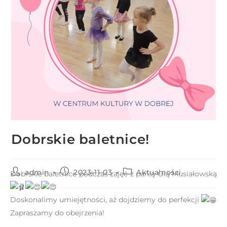
r
n
e
t
o
w
a
z
a
w
i
Dobrskie baletnice!
e
r
a
admin
2023-11-03
Aktualności
Dobrskie baletnice podczas zajęć z panią Olą Musiałowską
s
y
Doskonalimy umiejętności, aż dojdziemy do perfekcji
s
Zapraszamy do obejrzenia!
t