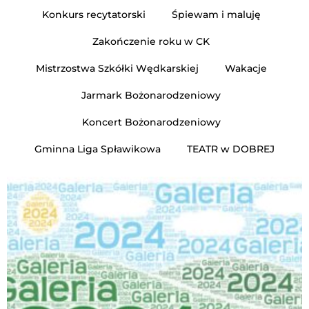
r
Konkurs recytatorski
Śpiewam i maluję
n
Zakończenie roku w CK
e
t
Mistrzostwa Szkółki Wędkarskiej
Wakacje
o
Jarmark Bożonarodzeniowy
w
a
Koncert Bożonarodzeniowy
z
a
Gminna Liga Spławikowa
TEATR w DOBREJ
w
i
e
r
a
s
y
s
t