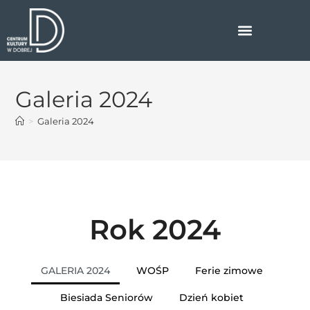
U
c
z
w
y
a
t
g
n
a
i
Galeria 2024
:
k
ó
T
>
Galeria 2024
w
a
e
s
k
t
r
r
a
n
o
u
n
Rok 2024
?
a
i
n
GALERIA 2024
WOŚP
Ferie zimowe
t
Biesiada Seniorów
Dzień kobiet
e