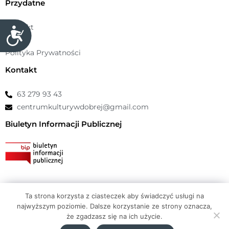
Przydatne
Kontakt
D
RODO
o
Polityka Prywatności
s
t
Kontakt
ę
p
63 279 93 43
n
centrumkulturywdobrej@gmail.com
o
Biuletyn Informacji Publicznej
ś
ć
Ta strona korzysta z ciasteczek aby świadczyć usługi na
© Copyright 2026 Centrum Kultury Dobra |
atwi.pl
najwyższym poziomie. Dalsze korzystanie ze strony oznacza,
że zgadzasz się na ich użycie.