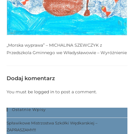
r
n
e
t
o
w
„Morska wyprawa” – MICHALINA SZEWCZYK z
a
Przedszkola Gminnego we Władysławowie – Wyróżnienie
z
a
w
Dodaj komentarz
i
e
You must be
logged in
to post a comment.
r
a
s
Ostatnie Wpisy
y
Spławikowe Mistrzostwa Szkółki Wędkarskiej –
s
ZAPRASZAMY!!!
t