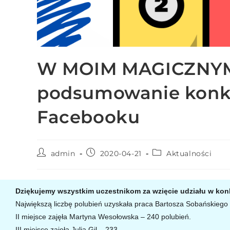
e
m
u
ł
a
W MOIM MAGICZNY
t
w
podsumowanie konk
i
e
Facebooku
ń
d
o
admin
2020-04-21
Aktualności
s
t
ę
Dziękujemy wszystkim uczestnikom za wzięcie udziału w kon
p
Największą liczbę polubień uzyskała praca Bartosza Sobańskiego
u
II miejsce zajęła Martyna Wesołowska – 240 polubień.
.
III miejsce zajęła Julia Gil – 233.