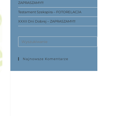
ZAPRASZAMY!!!
Testament Szekspira – FOTORELACJA
XXXII Dni Dobrej – ZAPRASZAMY!!!
Najnowsze Komentarze