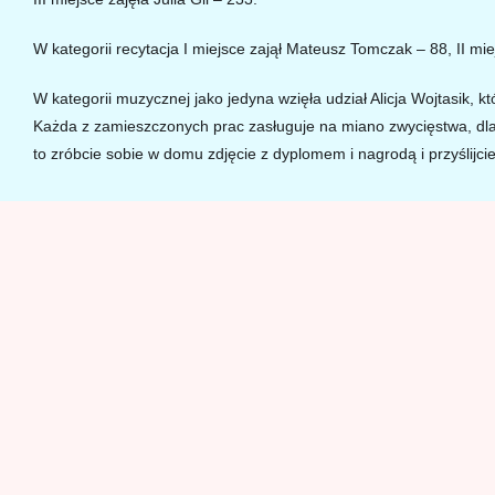
N
a
W kategorii recytacja I miejsce zajął Mateusz Tomczak – 88,
II mie
c
W kategorii muzycznej jako jedyna wzięła udział Alicja Wojtasik, k
i
Każda z zamieszczonych prac zasługuje na miano zwycięstwa, dla
ś
to zróbcie sobie w domu zdjęcie z dyplomem i nagrodą i przyślij
n
i
j
k
l
a
w
i
s
z
e
C
o