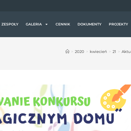
a
j
ą
c
ZESPOŁY
GALERIA
CENNIK
DOKUMENTY
PROJEKTY
z
y
t
>
2020
>
kwiecień
>
21
>
Aktu
n
i
k
ó
w
e
k
r
a