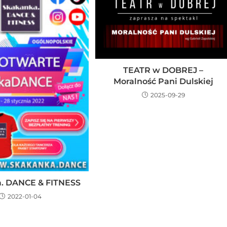
TEATR w DOBREJ –
Moralność Pani Dulskiej
2025-09-29
. DANCE & FITNESS
2022-01-04