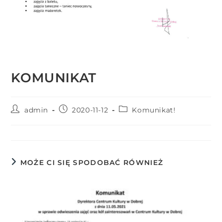
r
n
e
t
o
w
KOMUNIKAT
a
z
a
admin
2020-11-12
Komunikat!
w
i
e
r
MOŻE CI SIĘ SPODOBAĆ RÓWNIEŻ
a
s
y
s
t