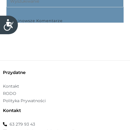
Najnowsze Komentarze
D
o
s
t
ę
p
n
o
Przydatne
ś
ć
Kontakt
RODO
Polityka Prywatności
Kontakt
63 279 93 43