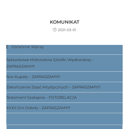
KOMUNIKAT
2021-03-01
Ostatnie Wpisy
Spławikowe Mistrzostwa Szkółki Wędkarskiej –
ZAPRASZAMY!!!
Noc Kupały – ZAPRASZAMY!!!
Zakończenie Zajęć Artystycznych – ZAPRASZAMY!!!
Testament Szekspira – FOTORELACJA
XXXII Dni Dobrej – ZAPRASZAMY!!!