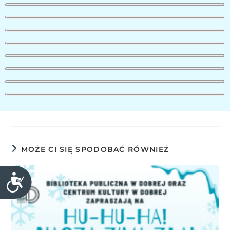
MOŻE CI SIĘ SPODOBAĆ RÓWNIEŻ
D
o
s
t
ę