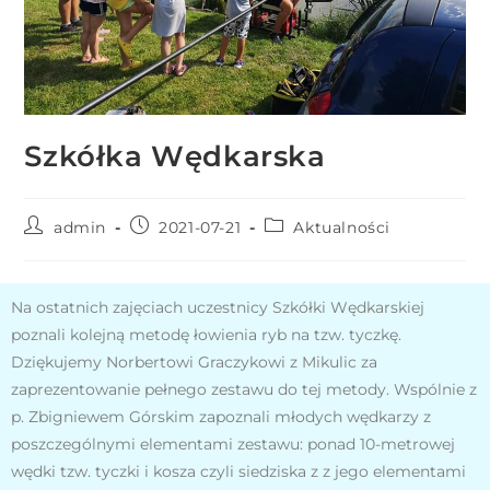
r
n
e
t
o
Szkółka Wędkarska
w
a
z
admin
2021-07-21
Aktualności
a
w
i
Na ostatnich zajęciach uczestnicy Szkółki Wędkarskiej
e
poznali kolejną metodę łowienia ryb na tzw. tyczkę.
r
Dziękujemy Norbertowi Graczykowi z Mikulic za
a
zaprezentowanie pełnego zestawu do tej metody. Wspólnie z
s
p. Zbigniewem Górskim zapoznali młodych wędkarzy z
y
poszczególnymi elementami zestawu: ponad 10-metrowej
s
wędki tzw. tyczki i kosza czyli siedziska z z jego elementami
t