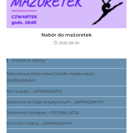
Nabór do mażoretek
2022-09-30
Ostatnie Wpisy
Spławikowe Mistrzostwa Szkółki Wędkarskiej –
ZAPRASZAMY!!!
Noc Kupały – ZAPRASZAMY!!!
Zakończenie Zajęć Artystycznych – ZAPRASZAMY!!!
Testament Szekspira – FOTORELACJA
XXXII Dni Dobrej – ZAPRASZAMY!!!