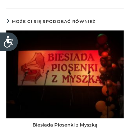
MOŻE CI SIĘ SPODOBAĆ RÓWNIEŻ
D
o
s
t
ę
p
n
o
ś
ć
Biesiada Piosenki z Myszką