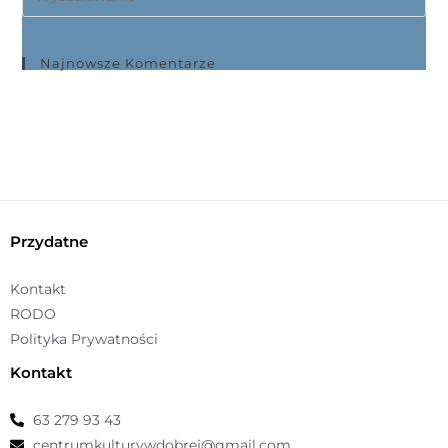
p
n
o
Najnowsze Komentarze
ś
ć
Przydatne
Kontakt
RODO
Polityka Prywatności
Kontakt
63 279 93 43
centrumkulturywdobrej@gmail.com