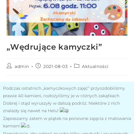
r
n
e
t
o
w
„Wędrujące kamyczki”
a
z
a
admin
2021-08-03
Aktualności
w
i
e
Podczas ostatnich „kamyczkowych zajęć” przyozdobiliśmy
r
prawie 40 kamieni, rozłożyliśmy je w różnych zakątkach
a
Dobrej i stąd wyruszyły w dalszą podróż. Niektóre z nich
s
znalazły się nawet na Helu!
y
Zapraszamy zatem w piątek na ponowne zajęcia z malowania
s
kamieni
.
t
Pamiętajcie, aby zabrać ze sobą kilka umytych i osuszonych