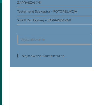
ZAPRASZAMY!!!
Testament Szekspira – FOTORELACJA
XXXII Dni Dobrej – ZAPRASZAMY!!!
Najnowsze Komentarze