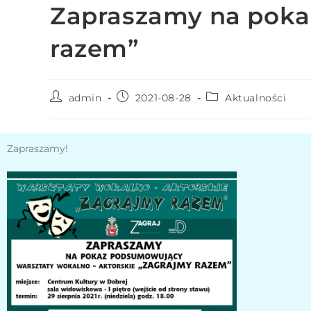
Zapraszamy na poka
e
m
razem”
u
ł
a
t
admin
2021-08-28
Aktualności
w
i
Zapraszamy!
e
ń
d
o
s
t
ę
p
u
.