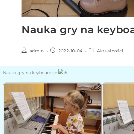
N
a
c
Nauka gry na keyboa
i
ś
n
i
admin
2022-10-04
Aktualności
j
k
Nauka gry na keyboardzie
l
a
w
i
s
z
e
C
o