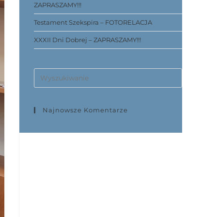
ZAPRASZAMY!!!
Testament Szekspira – FOTORELACJA
XXXII Dni Dobrej – ZAPRASZAMY!!!
Najnowsze Komentarze