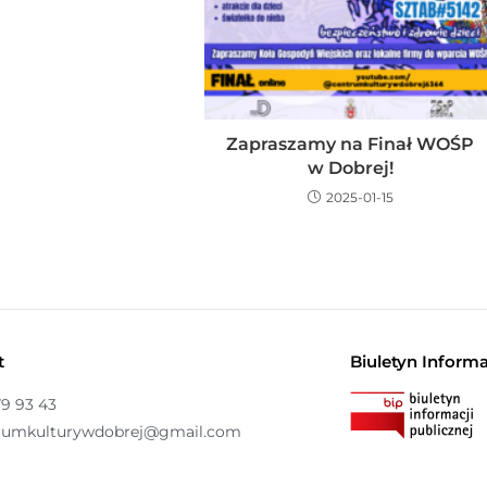
Zapraszamy na Finał WOŚP
w Dobrej!
2025-01-15
t
Biuletyn Informa
79 93 43
rumkulturywdobrej@gmail.com