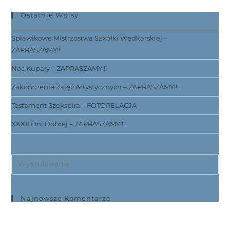
Ostatnie Wpisy
Spławikowe Mistrzostwa Szkółki Wędkarskiej –
ZAPRASZAMY!!!
Noc Kupały – ZAPRASZAMY!!!
Zakończenie Zajęć Artystycznych – ZAPRASZAMY!!!
Testament Szekspira – FOTORELACJA
XXXII Dni Dobrej – ZAPRASZAMY!!!
Najnowsze Komentarze