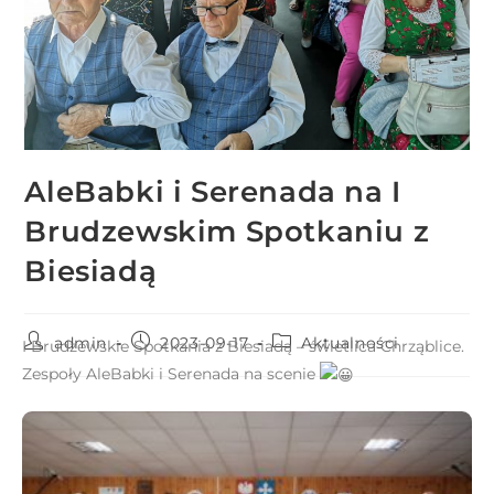
r
n
e
t
o
w
a
AleBabki i Serenada na I
z
Brudzewskim Spotkaniu z
a
w
Biesiadą
i
e
admin
2023-09-17
Aktualności
r
I Brudzewskie Spotkania z Biesiadą – świetlica Chrząblice.
a
Zespoły AleBabki i Serenada na scenie
s
y
s
t