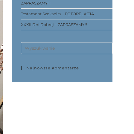
ZAPRASZAMY!!!
Testament Szekspira – FOTORELACJA
XXXII Dni Dobrej – ZAPRASZAMY!!!
Najnowsze Komentarze