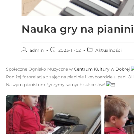
N
a
c
Nauka gry na pianini
i
ś
n
i
admin
2023-11-02
Aktualności
j
k
Społeczne Ognisko Muzyczne w
Centrum Kultury w Dobrej
l
Poniżej fotorelacja z zajęć na pianinie i keyboardzie u pani Ol
a
Naszym pianistom życzymy samych sukcesów!
w
i
s
z
e
C
o