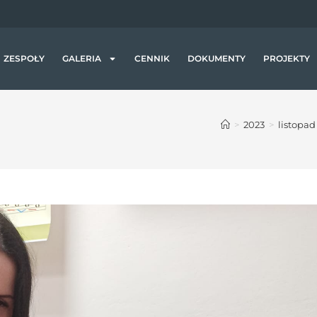
a
j
ą
c
ZESPOŁY
GALERIA
CENNIK
DOKUMENTY
PROJEKTY
z
y
t
>
2023
>
listopad
n
i
k
ó
w
e
k
r
a