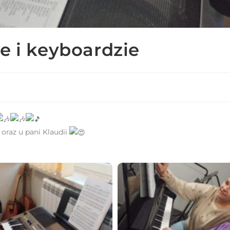
e i keyboardzie
i oraz u pani Klaudii