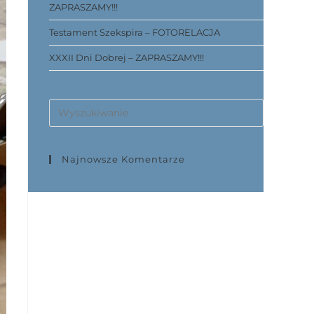
ZAPRASZAMY!!!
Testament Szekspira – FOTORELACJA
XXXII Dni Dobrej – ZAPRASZAMY!!!
Najnowsze Komentarze