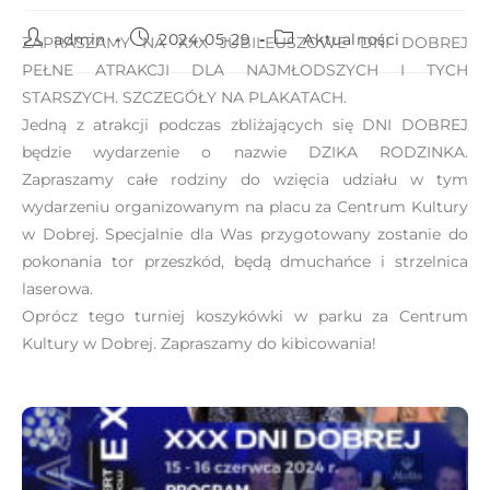
e
admin
2024-05-29
Aktualności
ZAPRASZAMY NA XXX JUBILEUSZOWE DNI DOBREJ
m
PEŁNE ATRAKCJI DLA NAJMŁODSZYCH I TYCH
u
STARSZYCH. SZCZEGÓŁY NA PLAKATACH.
ł
Jedną z atrakcji podczas zbliżających się DNI DOBREJ
a
będzie wydarzenie o nazwie DZIKA RODZINKA.
t
Zapraszamy całe rodziny do wzięcia udziału w tym
w
wydarzeniu organizowanym na placu za Centrum Kultury
i
w Dobrej. Specjalnie dla Was przygotowany zostanie do
e
pokonania tor przeszkód, będą dmuchańce i strzelnica
ń
laserowa.
d
Oprócz tego turniej koszykówki w parku za Centrum
o
Kultury w Dobrej. Zapraszamy do kibicowania!
s
t
ę
p
u
.