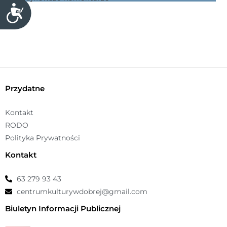
D
o
s
t
ę
p
n
Przydatne
o
ś
Kontakt
ć
RODO
Polityka Prywatności
Kontakt
63 279 93 43
centrumkulturywdobrej@gmail.com
Biuletyn Informacji Publicznej