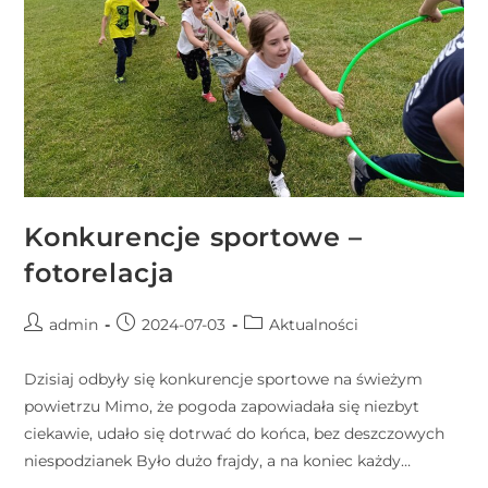
r
n
e
t
o
w
a
z
Konkurencje sportowe –
a
w
fotorelacja
i
e
admin
2024-07-03
Aktualności
r
a
Dzisiaj odbyły się konkurencje sportowe na świeżym
s
powietrzu Mimo, że pogoda zapowiadała się niezbyt
y
ciekawie, udało się dotrwać do końca, bez deszczowych
s
niespodzianek Było dużo frajdy, a na koniec każdy…
t