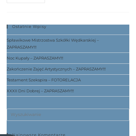
Ostatnie Wpisy
Spławikowe Mistrzostwa Szkółki Wędkarskiej –
ZAPRASZAMY!!!
Noc Kupały – ZAPRASZAMY!!!
Zakończenie Zajęć Artystycznych – ZAPRASZAMY!!!
Testament Szekspira – FOTORELACJA
XXXII Dni Dobrej – ZAPRASZAMY!!!
Najnowsze Komentarze