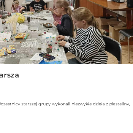
n
u
?
tarsza
zestnicy starszej grupy wykonali niezwykłe dzieła z plasteliny,