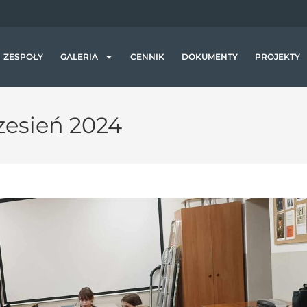
a
j
ą
c
ZESPOŁY
GALERIA
CENNIK
DOKUMENTY
PROJEKTY
z
y
t
zesień 2024
n
i
k
ó
w
e
k
r
a