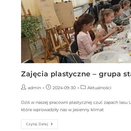
r
n
e
t
o
w
a
z
a
w
Zajęcia plastyczne – grupa s
i
e
admin
2024-09-30
Aktualności
r
a
Dziś w naszej pracowni plastycznej czuć zapach lasu Uc
s
które wprowadziły nas w jesienny klimat
y
s
Czytaj Dalej
t