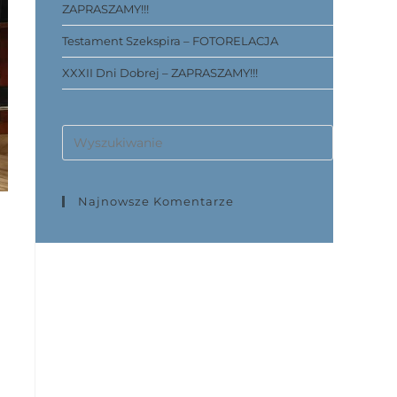
ZAPRASZAMY!!!
Testament Szekspira – FOTORELACJA
XXXII Dni Dobrej – ZAPRASZAMY!!!
Najnowsze Komentarze