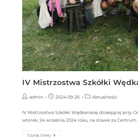
N
a
c
i
ś
n
i
j
k
l
IV Mistrzostwa Szkółki Wędka
a
w
admin
2024-09-26
Aktualności
i
s
IV Mistrzostwa Szkółki Wędkarskiej działającej przy 
z
wtorek, 24 września 2024 roku, na stawie za Centrum 
e
C
Czytaj Dalej
o