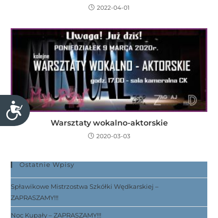
2022-04-01
D
o
Warsztaty wokalno-aktorskie
s
2020-03-03
t
ę
Ostatnie Wpisy
p
n
Spławikowe Mistrzostwa Szkółki Wędkarskiej –
o
ZAPRASZAMY!!!
ś
ć
Noc Kupały – ZAPRASZAMY!!!