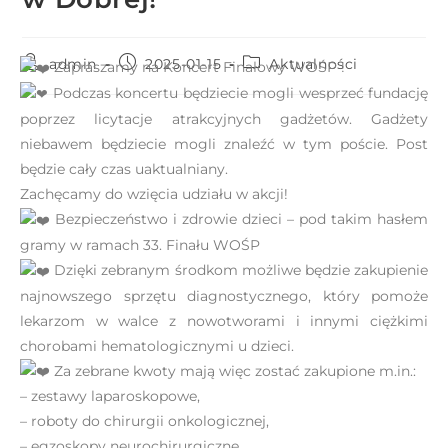
e
m
admin
2025-01-15
Aktualności
u
Zapraszamy na Koncert Finałowy WOŚP !
ł
Podczas koncertu będziecie mogli wesprzeć fundację
a
poprzez licytacje atrakcyjnych gadżetów. Gadżety
t
niebawem będziecie mogli znaleźć w tym poście. Post
w
będzie cały czas uaktualniany.
i
Zachęcamy do wzięcia udziału w akcji!
e
Bezpieczeństwo i zdrowie dzieci – pod takim hasłem
ń
gramy w ramach 33. Finału WOŚP
d
Dzięki zebranym środkom możliwe będzie zakupienie
o
najnowszego sprzętu diagnostycznego, który pomoże
s
lekarzom w walce z nowotworami i innymi ciężkimi
t
chorobami hematologicznymi u dzieci.
ę
Za zebrane kwoty mają więc zostać zakupione m.in.:
p
– zestawy laparoskopowe,
u
– roboty do chirurgii onkologicznej,
.
– egzoskopy neurochirurgiczne,