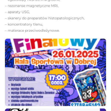
– rezonanse magnetyczne MRI,
– aparaty USG,
– skanery do preparatów histopatologicznych,
– koncentratory tlenu,
– materace przeciwodleżynowe.