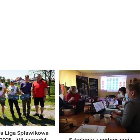
a Liga Spławikowa
025 – VII zawody!
Szkolenie z podnoszenia