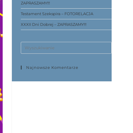
ZAPRASZAMY!!!
Testament Szekspira – FOTORELACJA
XXXII Dni Dobrej – ZAPRASZAMY!!!
Najnowsze Komentarze