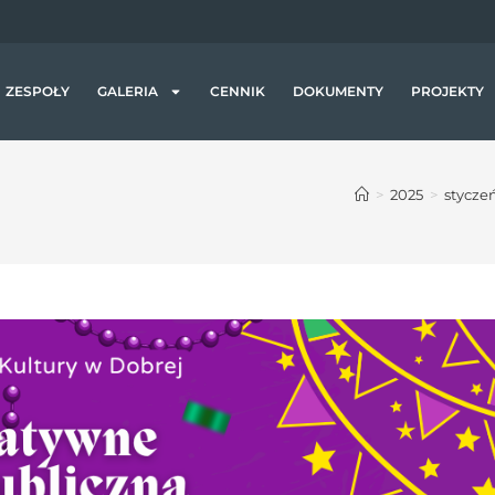
a
j
ą
c
ZESPOŁY
GALERIA
CENNIK
DOKUMENTY
PROJEKTY
z
y
t
>
2025
>
stycze
n
i
k
ó
w
e
k
r
a