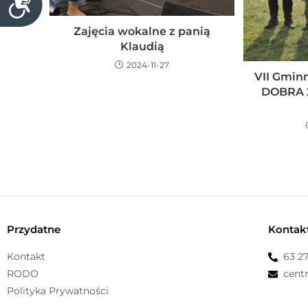
s
o
Zajęcia wokalne z panią
o
s
Klaudią
w
t
ę
2024-11-27
a
VII Gmin
p
ć
DOBRA 2
n
s
o
t
ś
r
ć
o
n
ę
i
n
Przydatne
Kontak
t
e
Kontakt
63 2
r
RODO
cent
n
Polityka Prywatności
e