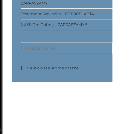
ZAPRASZAMY!!!
Testament Szekspira – FOTORELACJA
XXXII Dni Dobrej – ZAPRASZAMY!!!
Najnowsze Komentarze