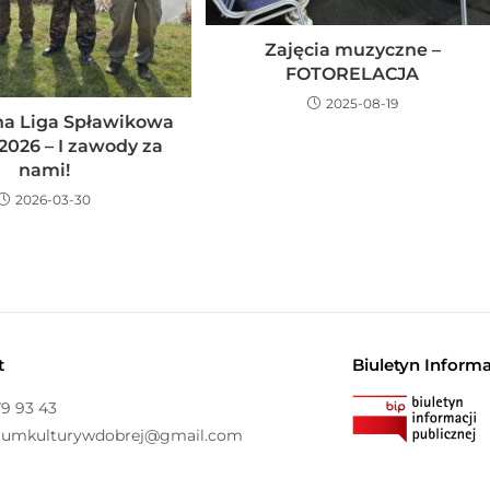
Zajęcia muzyczne –
FOTORELACJA
2025-08-19
na Liga Spławikowa
026 – I zawody za
nami!
2026-03-30
t
Biuletyn Informa
79 93 43
rumkulturywdobrej@gmail.com