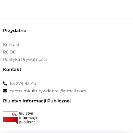
n
o
ś
ć
Przydatne
Kontakt
RODO
Polityka Prywatności
Kontakt
63 279 93 43
centrumkulturywdobrej@gmail.com
Biuletyn Informacji Publicznej