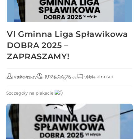
r
n
e
t
VI Gminna Liga Spławikowa
o
w
DOBRA 2025 –
a
ZAPRASZAMY!
z
a
w
admin
2025-04-25
Aktualności
ZAPRASZAMY na IV zawody sezonu 2025.
i
e
Szczegóły na plakacie
r
a
s
y
s
t