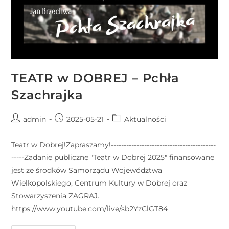
r
n
e
t
o
w
TEATR w DOBREJ – Pchła
a
Szachrajka
z
a
admin
2025-05-21
Aktualności
w
i
Teatr w Dobrej!Zapraszamy!-----------------------------------------
e
-----Zadanie publiczne "Teatr w Dobrej 2025" finansowane
r
jest ze środków Samorządu Województwa
a
Wielkopolskiego, Centrum Kultury w Dobrej oraz
s
Stowarzyszenia ZAGRAJ.
y
https://www.youtube.com/live/sb2YzClGT84
s
t