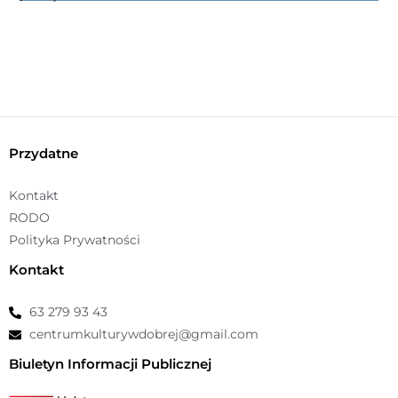
ę
p
n
o
ś
ć
Przydatne
Kontakt
RODO
Polityka Prywatności
Kontakt
63 279 93 43
centrumkulturywdobrej@gmail.com
Biuletyn Informacji Publicznej