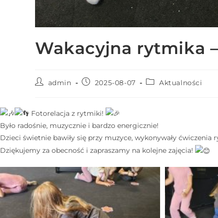
N
a
c
Wakacyjna rytmika
i
ś
n
i
admin
2025-08-07
Aktualności
j
k
Fotorelacja z rytmiki!
l
Było radośnie, muzycznie i bardzo energicznie!
a
Dzieci świetnie bawiły się przy muzyce, wykonywały ćwiczenia
w
Dziękujemy za obecność i zapraszamy na kolejne zajęcia!
i
s
z
e
C
o