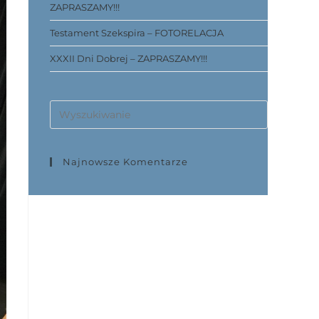
ZAPRASZAMY!!!
Testament Szekspira – FOTORELACJA
XXXII Dni Dobrej – ZAPRASZAMY!!!
Najnowsze Komentarze