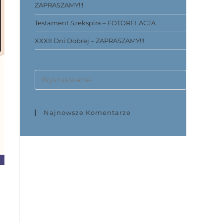
ZAPRASZAMY!!!
Testament Szekspira – FOTORELACJA
XXXII Dni Dobrej – ZAPRASZAMY!!!
Najnowsze Komentarze