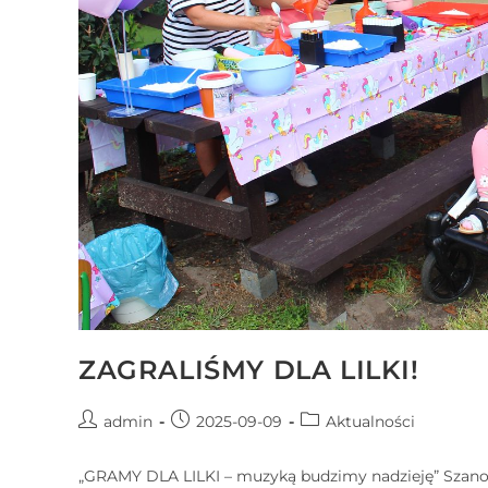
N
a
c
i
ś
n
i
j
k
l
a
w
i
ZAGRALIŚMY DLA LILKI!
s
z
admin
2025-09-09
Aktualności
e
C
„GRAMY DLA LILKI – muzyką budzimy nadzieję” Szanow
o