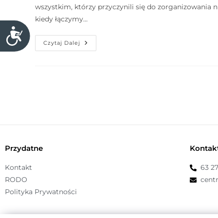
wszystkim, którzy przyczynili się do zorganizowania n
n
kiedy łączymy…
t
D
r
Czytaj Dalej
o
o
s
l
t
-
ę
F
p
1
n
1
o
,
ś
a
ć
b
Przydatne
Kontak
y
Kontakt
63 2
d
RODO
cent
o
Polityka Prywatności
s
t
o