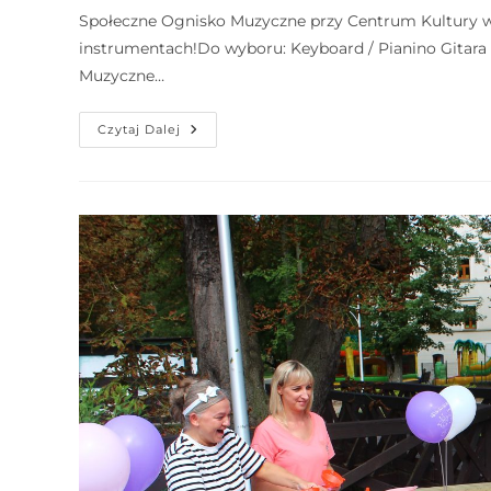
e
Społeczne Ognisko Muzyczne przy Centrum Kultury w 
m
instrumentach!Do wyboru: Keyboard / Pianino Gitara 
u
Muzyczne…
ł
a
Czytaj Dalej
t
w
i
e
ń
d
o
s
t
ę
p
u
.