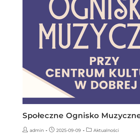
r
n
e
t
o
w
a
z
a
w
i
e
r
a
s
Społeczne Ognisko Muzyczne
y
s
admin
2025-09-09
Aktualności
t