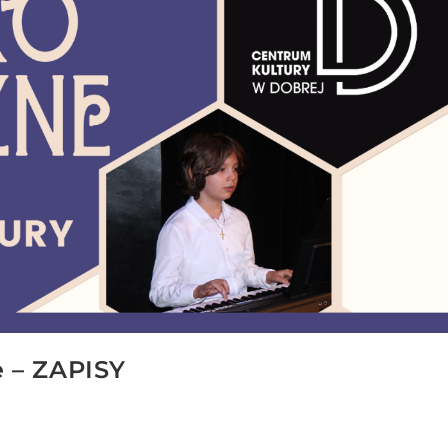
n
u
?
 – ZAPISY