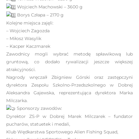
e
Wojciech Machowski – 3600 g
m
Borys Człapa – 2170 g
u
Kolejne miejsca zajęli:
ł
– Wojciech Zagozda
a
– Miłosz Wasylik
t
– Kacper Kaczmarek
w
Zawodnicy mogli wybrać metodę spławikową lub
i
gruntową, co dodało rywalizacji jeszcze większej
e
atrakcyjności.
ń
Nagrody wręczalł Zbigniew Górski oraz zastępczyni
d
dyrektora Zespołu Szkolno-Przedszkolnego w Dobrej
o
Aleksandra Gajewska, reprezentująca dyrektora Marka
s
Milczarka.
t
Sponsorzy zawodów:
ę
Dyrektor ZS-P w Dobrej Marek Milczarek – fundator
p
pucharów, statuetek i medali,
u
Klub Wędkarstwa Sportowego Alien Fishing Squad,
.