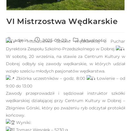
r
n
e
VI Mistrzostwa Wędkarskie
t
o
admin
2025-09-22
Aktualności
w
VI Mistrzostwa Szkółki Wędkarskiej o Puchar
a
Dyrektora Zespołu Szkolno-Przedszkolnego w Dobrej
z
W sobotę, 20 września, na stawie za Centrum Kultury w
a
Dobrej odbyły się zawody wędkarskie, w których udział
w
wzięło sześciu młodych pasjonatów wędkarstwa.
i
Zbiórka uczestników – godz. 8:00
Łowienie – od
e
9:00 do 13:00
r
Zawody przeprowadził i sędziował instruktor szkółki
a
wędkarskiej działającej przy Centrum Kultury w Dobrej –
s
Zbigniew Górski, który po zważeniu ryb odczytał protokół
y
końcowy.
s
Wyniki:
t
Tomasz Wesołek – 5230 g