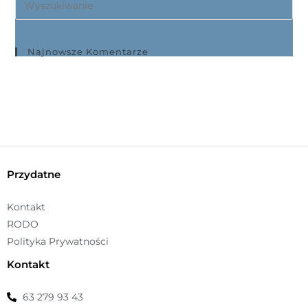
ś
ć
Najnowsze Komentarze
Przydatne
Kontakt
RODO
Polityka Prywatności
Kontakt
63 279 93 43