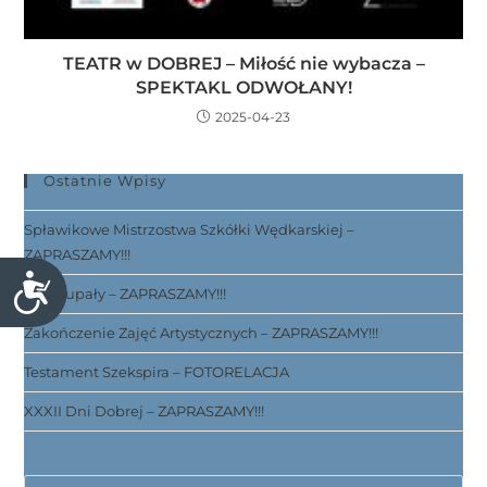
TEATR w DOBREJ – Miłość nie wybacza –
SPEKTAKL ODWOŁANY!
2025-04-23
Ostatnie Wpisy
Spławikowe Mistrzostwa Szkółki Wędkarskiej –
ZAPRASZAMY!!!
D
Noc Kupały – ZAPRASZAMY!!!
o
Zakończenie Zajęć Artystycznych – ZAPRASZAMY!!!
s
t
Testament Szekspira – FOTORELACJA
ę
XXXII Dni Dobrej – ZAPRASZAMY!!!
p
n
o