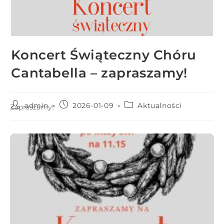
r
n
e
t
Koncert Świąteczny Chóru
o
w
Cantabella – zapraszamy!
a
z
admin
2026-01-09
Aktualności
a
Zapraszamy!
w
i
e
r
a
s
y
s
t