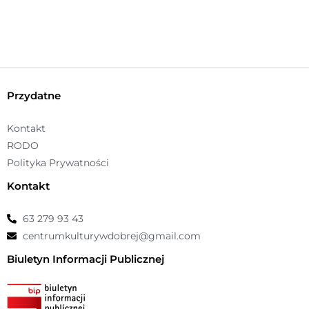
p
n
o
ś
ć
Przydatne
Kontakt
RODO
Polityka Prywatności
Kontakt
63 279 93 43
centrumkulturywdobrej@gmail.com
Biuletyn Informacji Publicznej