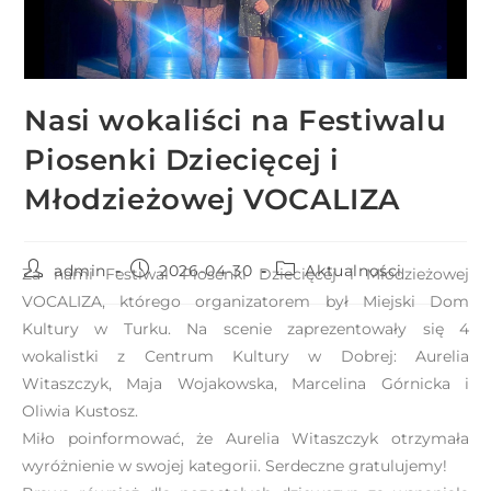
r
n
e
t
Nasi wokaliści na Festiwalu
o
w
Piosenki Dziecięcej i
a
Młodzieżowej VOCALIZA
z
a
w
admin
2026-04-30
Aktualności
Za nami Festiwal Piosenki Dziecięcej i Młodzieżowej
i
VOCALIZA, którego organizatorem był Miejski Dom
e
Kultury w Turku. Na scenie zaprezentowały się 4
r
wokalistki z Centrum Kultury w Dobrej: Aurelia
a
Witaszczyk, Maja Wojakowska, Marcelina Górnicka i
s
Oliwia Kustosz.
y
Miło poinformować, że Aurelia Witaszczyk otrzymała
s
wyróżnienie w swojej kategorii. Serdeczne gratulujemy!
t