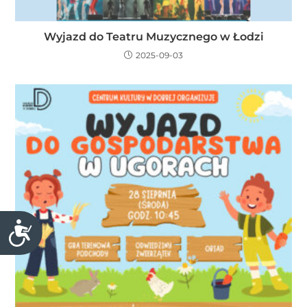
Wyjazd do Teatru Muzycznego w Łodzi
2025-09-03
D
o
s
t
ę