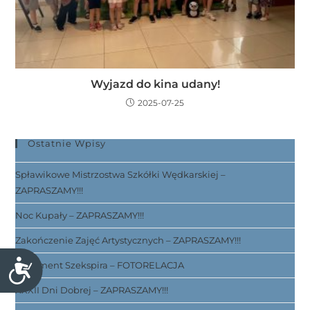
Wyjazd do kina udany!
2025-07-25
Ostatnie Wpisy
Spławikowe Mistrzostwa Szkółki Wędkarskiej –
ZAPRASZAMY!!!
Noc Kupały – ZAPRASZAMY!!!
Zakończenie Zajęć Artystycznych – ZAPRASZAMY!!!
D
Testament Szekspira – FOTORELACJA
o
XXXII Dni Dobrej – ZAPRASZAMY!!!
s