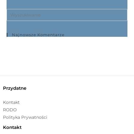
t
ę
p
n
o
Najnowsze Komentarze
ś
ć
Przydatne
Kontakt
RODO
Polityka Prywatności
Kontakt