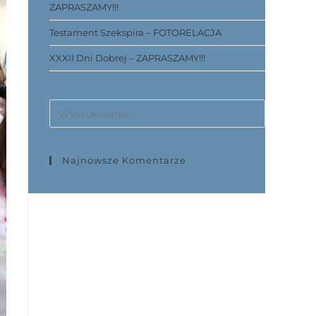
ZAPRASZAMY!!!
Testament Szekspira – FOTORELACJA
XXXII Dni Dobrej – ZAPRASZAMY!!!
Najnowsze Komentarze