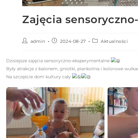
e
m
Zajęcia sensoryczn
u
ł
a
admin
2024-08-27
Aktualności
t
w
i
Dzisiejsze zajęcia sensoryczno-eksperymentalne
e
Były atrakcje z balonem, gniotki, piankolina i kolorowe wulk
ń
Na szczęście dom kultury cały
d
o
s
t
ę
p
u
.