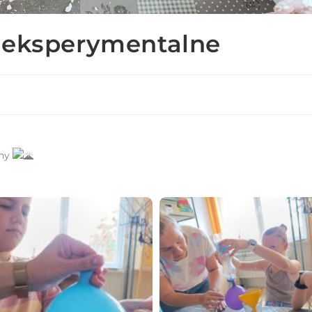
o-eksperymentalne
any