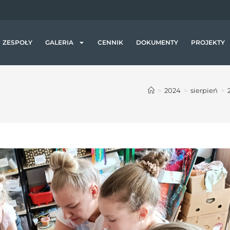
a
j
ą
c
ZESPOŁY
GALERIA
CENNIK
DOKUMENTY
PROJEKTY
z
y
t
>
2024
>
sierpień
>
n
i
k
ó
w
e
k
r
a