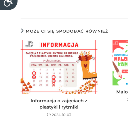
i
o
d
s
z
t
ą
ę
c
MOŻE CI SIĘ SPODOBAĆ RÓWNIEŻ
p
y
n
c
o
h
ś
,
ć
k
t
ó
r
Malo
e
k
Informacja o zajęciach z
plastyki i rytmiki
o
r
2024-10-03
z