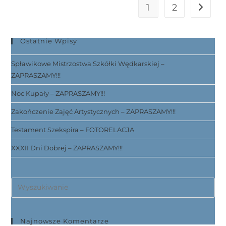
1
2
Ostatnie Wpisy
Spławikowe Mistrzostwa Szkółki Wędkarskiej –
ZAPRASZAMY!!!
Noc Kupały – ZAPRASZAMY!!!
Zakończenie Zajęć Artystycznych – ZAPRASZAMY!!!
Testament Szekspira – FOTORELACJA
XXXII Dni Dobrej – ZAPRASZAMY!!!
Najnowsze Komentarze