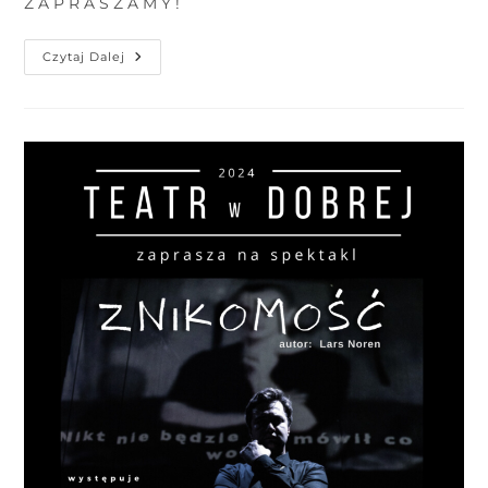
Z A P R A S Z A M Y !
Czytaj Dalej