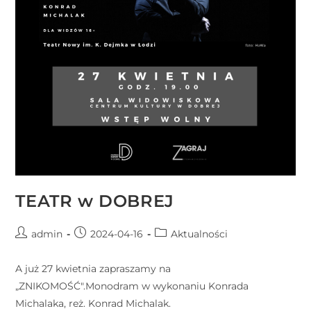
TEATR w DOBREJ
admin
2024-04-16
Aktualności
A już 27 kwietnia zapraszamy na
„ZNIKOMOŚĆ".Monodram w wykonaniu Konrada
Michalaka, reż. Konrad Michalak.