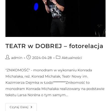
r
n
e
t
o
w
a
TEATR w DOBREJ – fotorelacja
z
a
admin
2024-04-28
Aktualności
w
i
"ZNIKOMOŚĆ" - monodram w wykonaniu Konrada
e
Michalaka, reż. Konrad Michalak, Teatr Nowy im.
r
Kazimierza Dejmka w Łodzi**********Znikomość to
a
monodram Konrada Michalaka realizowany na podstawie
s
tekstu Larsa Noréna o tym samym…
y
s
Czytaj Dalej
t