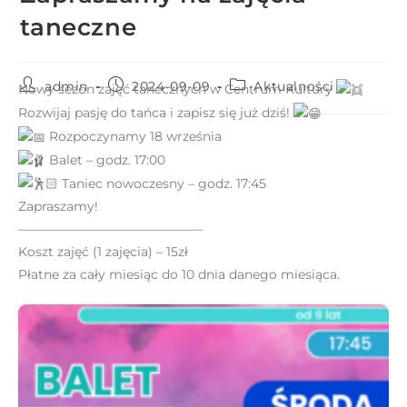
e
taneczne
m
u
ł
admin
2024-09-09
Aktualności
Nowy sezon zajęć tanecznych w Centrum Kultury
a
Rozwijaj pasję do tańca i zapisz się już dziś!
t
Rozpoczynamy 18 września
w
Balet – godz. 17:00
i
Taniec nowoczesny – godz. 17:45
e
Zapraszamy!
ń
——————————————–
d
Koszt zajęć (1 zajęcia) – 15zł
o
Płatne za cały miesiąc do 10 dnia danego miesiąca.
s
t
ę
p
u
.