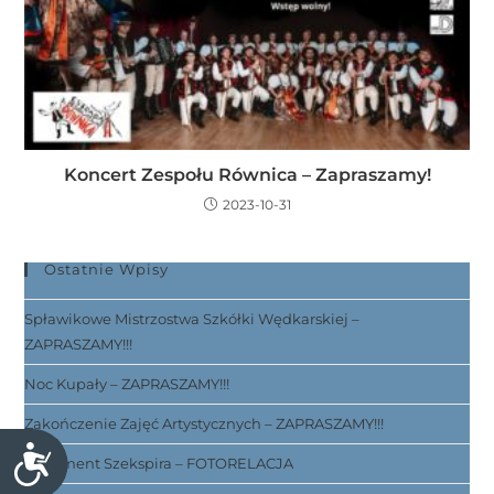
Koncert Zespołu Równica – Zapraszamy!
2023-10-31
Ostatnie Wpisy
Spławikowe Mistrzostwa Szkółki Wędkarskiej –
ZAPRASZAMY!!!
Noc Kupały – ZAPRASZAMY!!!
Zakończenie Zajęć Artystycznych – ZAPRASZAMY!!!
D
Testament Szekspira – FOTORELACJA
o