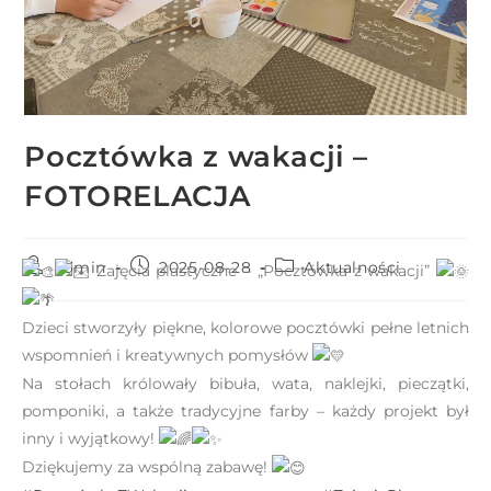
r
n
e
t
o
Pocztówka z wakacji –
w
a
FOTORELACJA
z
a
w
admin
2025-08-28
Aktualności
Zajęcia plastyczne – „Pocztówka z wakacji”
i
e
Dzieci stworzyły piękne, kolorowe pocztówki pełne letnich
r
wspomnień i kreatywnych pomysłów
a
Na stołach królowały bibuła, wata, naklejki, pieczątki,
s
pomponiki, a także tradycyjne farby – każdy projekt był
y
inny i wyjątkowy!
s
Dziękujemy za wspólną zabawę!
t