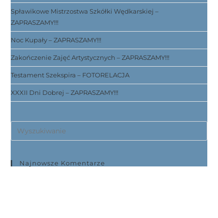
Spławikowe Mistrzostwa Szkółki Wędkarskiej –
ZAPRASZAMY!!!
Noc Kupały – ZAPRASZAMY!!!
Zakończenie Zajęć Artystycznych – ZAPRASZAMY!!!
Testament Szekspira – FOTORELACJA
XXXII Dni Dobrej – ZAPRASZAMY!!!
Najnowsze Komentarze