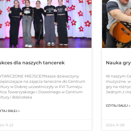
ukces dla naszych tancerek
Nauka gry
TAŃCZONE MIEJSCE!!!Nasze dziewczyny
W naszym Ce
zęszczające na zajęcia taneczne do Centrum
muzyczne, w 
ltury w Dobrej uczestniczyły w XVI Turnieju
gry na różny
ńca Towarzyskiego i Dowolnego w Centrum
Jednym z ins
ltury i Biblioteka
CZYTAJ DALEJ »
YTAJ DALEJ »
24-11-22
2024-11-08