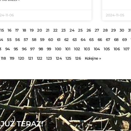
24-11-06
2024-11-05
15
16
17
18
19
20
21
22
23
24
25
26
27
28
29
30
3
54
55
56
57
58
59
60
61
62
63
64
65
66
67
68
69
3
94
95
96
97
98
99
100
101
102
103
104
105
106
107
118
119
120
121
122
123
124
125
126
Kolejne »
i JUŻ TERAZ!