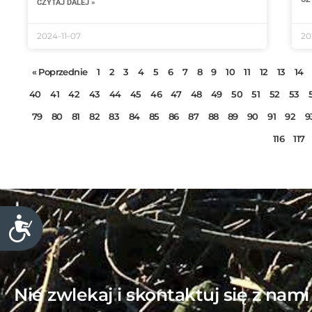
CZYTAJ DALEJ »
n
t
2024-11-07
20
r
o
« Poprzednie
1
2
3
4
5
6
7
8
9
10
11
12
13
14
l
40
41
42
43
44
45
46
47
48
49
50
51
52
53
-
79
80
81
82
83
84
85
86
87
88
89
90
91
92
9
F
1
116
117
1
,
a
b
y
D
d
o
s
o
t
s
Nie zwlekaj i skontaktuj się z nam
ę
t
p
o