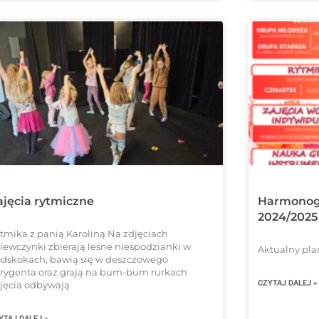
ajęcia rytmiczne
Harmonogr
2024/2025
tmika z panią Karoliną Na zdjęciach
iewczynki zbierają leśne niespodzianki w
Aktualny pla
dskokach, bawią się w deszczowego
rygenta oraz grają na bum-bum rurkach
CZYTAJ DALEJ »
jęcia odbywają
YTAJ DALEJ »