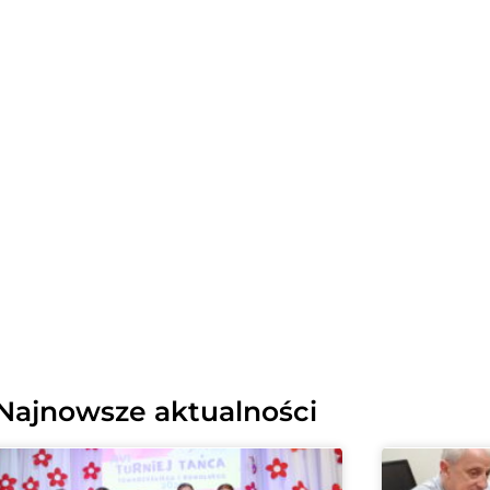
n
u
?
Najnowsze aktualności