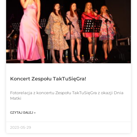
Koncert Zespołu TakTuSięGra!
Fotorelacja z koncertu Zespołu TakTuSięGra z okazji Dnia
Matki
CZYTAJ DALEJ »
2023-05-29