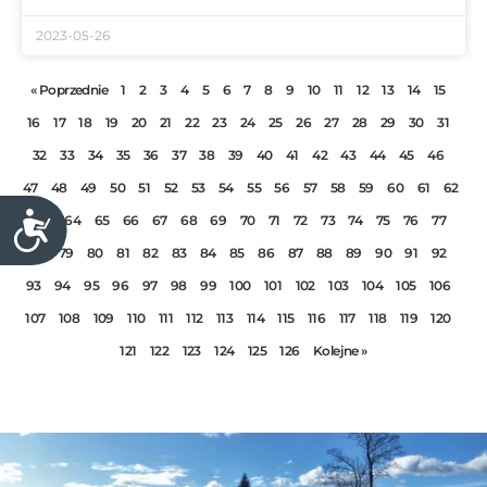
2023-05-26
« Poprzednie
1
2
3
4
5
6
7
8
9
10
11
12
13
14
15
16
17
18
19
20
21
22
23
24
25
26
27
28
29
30
31
32
33
34
35
36
37
38
39
40
41
42
43
44
45
46
47
48
49
50
51
52
53
54
55
56
57
58
59
60
61
62
63
64
65
66
67
68
69
70
71
72
73
74
75
76
77
D
o
78
79
80
81
82
83
84
85
86
87
88
89
90
91
92
s
93
94
95
96
97
98
99
100
101
102
103
104
105
106
t
107
108
109
110
111
112
113
114
115
116
117
118
119
120
ę
121
122
123
124
125
126
Kolejne »
p
n
o
ś
ć