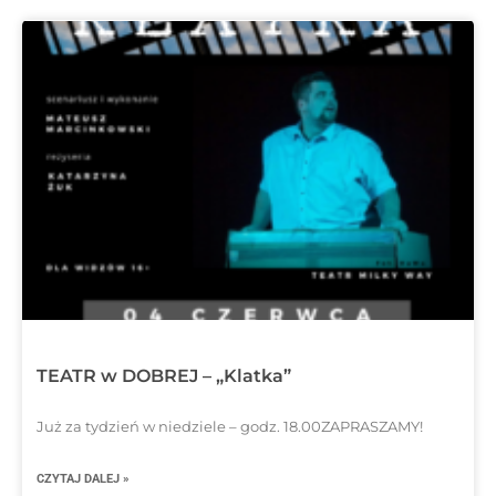
TEATR w DOBREJ – „Klatka”
Już za tydzień w niedziele – godz. 18.00ZAPRASZAMY!
CZYTAJ DALEJ »