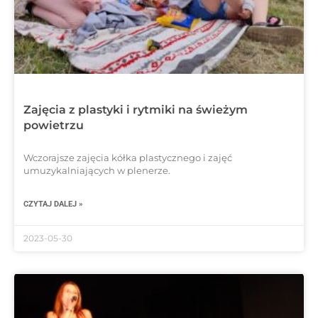
Zajęcia z plastyki i rytmiki na świeżym
powietrzu
Wczorajsze zajęcia kółka plastycznego i zajęć
umuzykalniających w plenerze.
CZYTAJ DALEJ »
2023-05-30