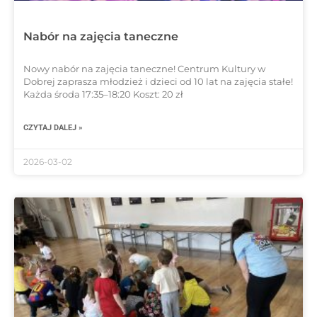
Nabór na zajęcia taneczne
Nowy nabór na zajęcia taneczne! Centrum Kultury w
Dobrej zaprasza młodzież i dzieci od 10 lat na zajęcia stałe!
Każda środa 17:35–18:20 Koszt: 20 zł
CZYTAJ DALEJ »
2026-03-02