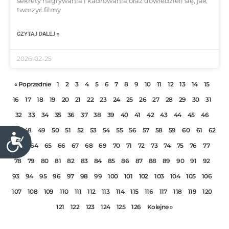
sekrety nagrywania i kadrowania oraz dowiedzieli się, jak
tworzyć filmy
CZYTAJ DALEJ »
2026-02-25
« Poprzednie
1
2
3
4
5
6
7
8
9
10
11
12
13
14
15
16
17
18
19
20
21
22
23
24
25
26
27
28
29
30
31
32
33
34
35
36
37
38
39
40
41
42
43
44
45
46
47
48
49
50
51
52
53
54
55
56
57
58
59
60
61
62
D
63
64
65
66
67
68
69
70
71
72
73
74
75
76
77
o
78
79
80
81
82
83
84
85
86
87
88
89
90
91
92
s
t
93
94
95
96
97
98
99
100
101
102
103
104
105
106
ę
107
108
109
110
111
112
113
114
115
116
117
118
119
120
p
121
122
123
124
125
126
Kolejne »
n
o