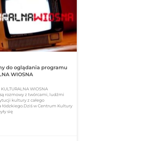
y do oglądania programu
LNA WIOSNA
e KULTURALNA WIOSNA
są rozmowy z twórcami, ludźmi
tytucji kultury z całego
 łódzkiego.Dziś w Centrum Kultury
yły się