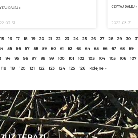
CZYTAJ DALEJ »
YTAJ DALEJ »
22-03-31
2022-03-31
15
16
17
18
19
20
21
22
23
24
25
26
27
28
29
30
3
54
55
56
57
58
59
60
61
62
63
64
65
66
67
68
69
3
94
95
96
97
98
99
100
101
102
103
104
105
106
107
118
119
120
121
122
123
124
125
126
Kolejne »
i JUŻ TERAZ!