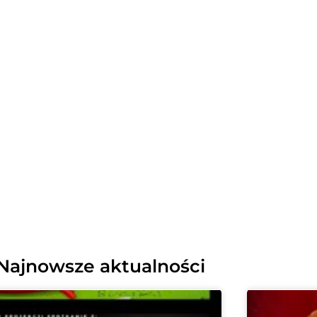
n
u
?
Najnowsze aktualności