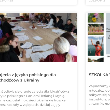
22-04-25
2022-04-12
jęcia z języka polskiego dla
SZKÓŁKA 
chodźców z Ukrainy
Zapraszamy w
młodzież, do 
iś odbyły się drugie zajęcia dla Ukraińców z
odbywa się 
zyka polskiego z Paniami Tetianą i Krysią.
instruktora,
nieważ ostatnio dzieci ukraińskie troszkę
zawodów roz
zeszkadzały w zajęciach, dzisiaj zajęły