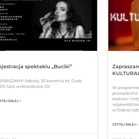
ejestracja spektaklu „Buciki”
Zapraszam
KULTURA
PRASZAMY! Sobota, 30 kwietnia br. Godz.
.00 Sala widowiskowa CK
W programi
prowadzone 
teatrów i ins
YTAJ DALEJ »
województwa
w Dobrej odb
CZYTAJ DALEJ »