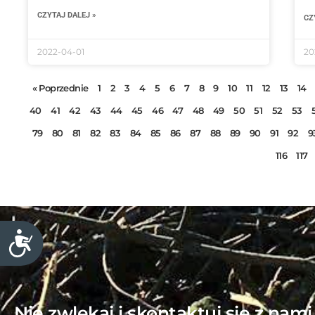
n
CZYTAJ DALEJ »
CZ
t
r
2022-04-01
20
o
l
« Poprzednie
1
2
3
4
5
6
7
8
9
10
11
12
13
14
-
40
41
42
43
44
45
46
47
48
49
50
51
52
53
F
79
80
81
82
83
84
85
86
87
88
89
90
91
92
9
1
1
116
117
,
a
b
y
D
d
o
o
s
s
t
t
ę
Nie zwlekaj i skontaktuj się z nam
o